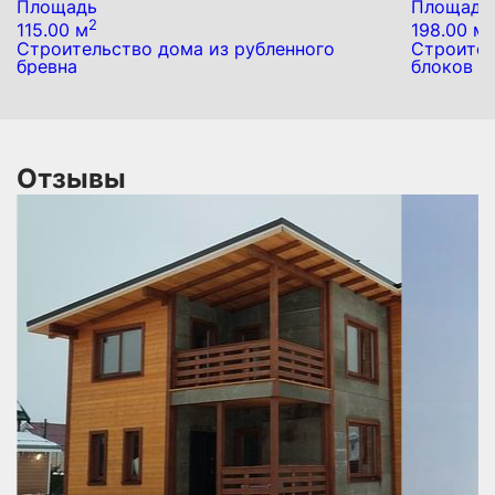
Площадь
Площадь
2
2
115.00 м
198.00 м
Строительство дома из рубленного
Строител
бревна
блоков
Отзывы
 В
не
по
ся