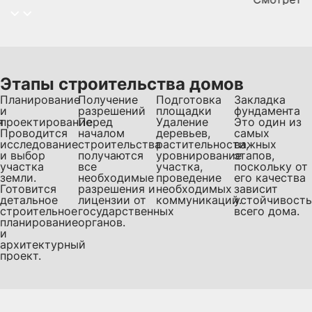
Этапы строительства домов
Планирование
Получение
Подготовка
Закладка
и
разрешений
площадки
фундамента
я
проектирование
Перед
Удаление
Это один из
Проводится
началом
деревьев,
самых
исследование
строительства
растительности,
важных
и выбор
получаются
уровнирование
этапов,
участка
все
участка,
поскольку от
земли.
необходимые
проведение
его качества
Готовится
разрешения и
необходимых
зависит
детальное
лицензии от
коммуникаций.
устойчивость
строительное
государственных
всего дома.
планирование
органов.
и
архитектурный
проект.