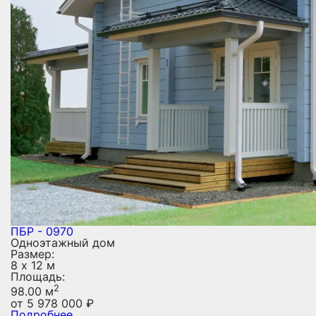
ПБР - 0970
Одноэтажный дом
Размер:
8 х 12 м
Площадь:
2
98.00 м
от
5 978 000
₽
Подробнее