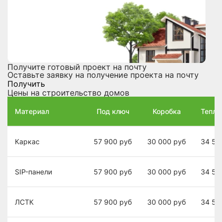
Получите готовый проект на почту
Оставьте заявку на получение проекта на почту
Получить
Цены на строительство домов
Материал
Под ключ
Коробка
Теплы
Каркас
57 900
руб
30 000
руб
34 50
SIP-панели
57 900
руб
30 000
руб
34 50
ЛСТК
57 900
руб
30 000
руб
34 50